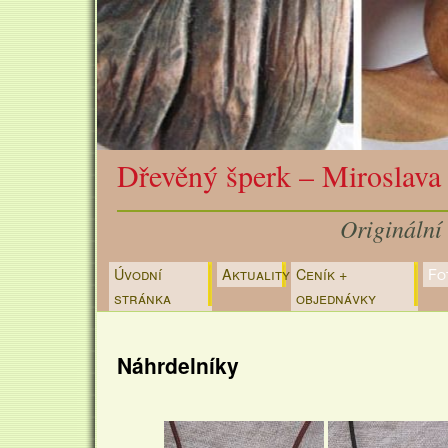
Dřevěný šperk – Miroslava
Originální
Úvodní
Aktuality
Ceník +
Fo
Přejít
stránka
objednávky
k
obsahu
Náhrdelníky
webu