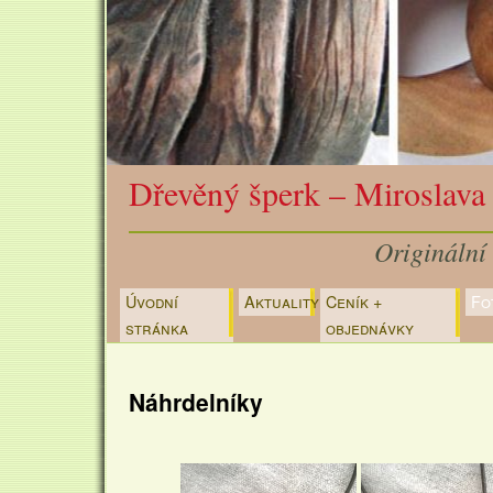
Dřevěný šperk – Miroslava
Originální
Úvodní
Aktuality
Ceník +
Fo
Přejít
stránka
objednávky
k
obsahu
Náhrdelníky
webu