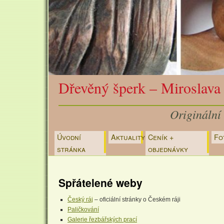
Dřevěný šperk – Miroslava
Originální
Úvodní
Aktuality
Ceník +
Fo
Přejít
stránka
objednávky
k
obsahu
Spřátelené weby
webu
Český ráj
– oficiální stránky o Českém ráji
Paličkování
Galerie řezbářských prací